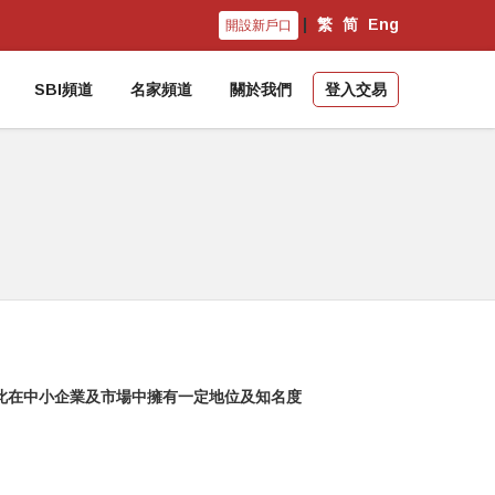
|
繁
简
Eng
開設新戶口
SBI頻道
名家頻道
關於我們
登入交易
此在中小企業及市場中擁有一定地位及知名度