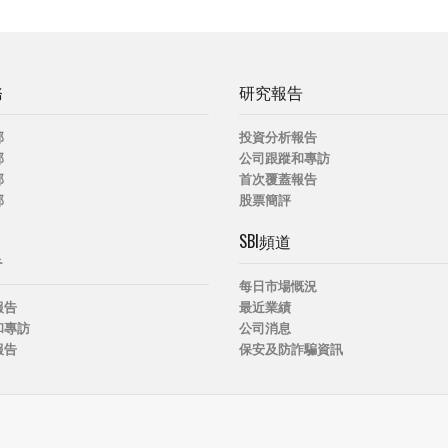
務
研究報告
部
投資分析報告
部
公司跟蹤和專訪
部
首次覆蓋報告
部
股票簡評
SBI頻道
告
每日市場慨況
報告
最近業績
和專訪
公司消息
報告
保安及防詐騙資訊