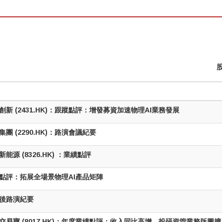
創新 (2431.HK)：跟蹤點評：增發募資加速物理AI業務發展
集團 (2290.HK)：路演會議紀要
新能源 (8326.HK) ：業績點評
點評：拓展全場景物理AI產品矩陣
後路演紀要
交易寶 (8017.HK)：年度業績點評：收入同比高增，投研資管業務版圖擴