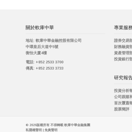
關於軟庫中華
專業服
地址:
軟庫中華金融控股有限公司
證券交易
中環皇后大道中5號
財務融資
衡怡大廈4樓
資產管理
投資銀行
電話:
+852 2533 3700
傳真:
+852 2533 3733
研究報
投資分析
公司跟蹤
首次覆蓋
股票簡評
© 2026版權所有 不得轉載
軟庫中華金融集團
私隱權聲明
|
免責聲明