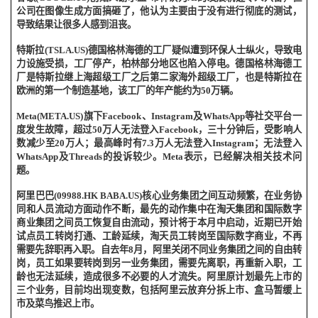
公司在图像生成方面搞砸了，他认为主要由于没有进行彻底的测试，
导致结果让很多人感到沮丧。
特斯拉
(TSLA.US)
德国格林海德的工厂疑似遭到环保人士纵火，导致电
力设施受损，工厂停产，柏林部分地区也陷入停电。德国格林海德工
厂是特斯拉继上海超级工厂之后第二家海外超级工厂，也是特斯拉在
欧洲的第一个制造基地，该工厂的年产能约为
50
万辆。
Meta(META.US)
旗下
Facebook
、
Instagram
及
WhatsApp
等社交平台一
度发生故障，超过
50
万人无法登入
Facebook
，三十分钟后，受影响人
数减少至
20
万人；最高峰时有
7.3
万人无法登入
Instagram
；无法登入
WhatsApp
及
Threads
的投诉较少。
Meta
表示，已经解决相关技术问
题。
阿里巴巴
(09988.HK BABA.US)
核心业务集团之间互动频繁，在业务协
同和人员流动方面动作不断，最先的动作集中在淘天集团和国际数字
商业集团之间员工恢复自由流动，预计将于本月中启动，近期已开始
试点员工转岗打通、工龄延续，淘天员工转岗至国际数字商业，不再
需要先辞职再入职。自去年
8
月，阿里关闭不同业务集团之间的自由转
岗，员工如果要转岗到另一业务集团，需要先离职，再重新入职，工
龄也无法延续，造成很多不必要的人才流失。阿里原计划最先上市的
三个业务，目前均出现变数，包括阿里云放弃分拆上市、盒马暂缓上
市及菜鸟推迟上市。