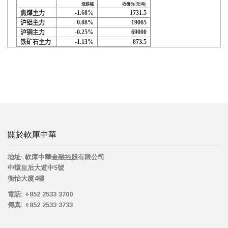
涨跌幅
收盘价
(
元
/
吨
)
-1.68%
1731.5
焦煤主力
0.08%
19065
沪铝主力
-0.25%
69000
沪铜主力
-1.13%
873.5
铁矿石主力
關於軟庫中華
地址:
軟庫中華金融控股有限公司
中環皇后大道中5號
衡怡大廈4樓
電話:
+852 2533 3700
傳真:
+852 2533 3733