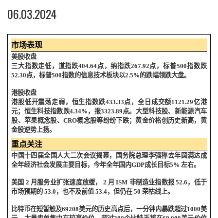
06.03.2024
市场表现
美股收盘
三大指数走低，
道指跌
404.64
点，纳指跌
267.92
点，标普
500
指数跌
52.30
点，标普
500
指数的信息技术板块以
2.5%
的跌幅领跌大盘。
港
股收盘
港股低开震荡走弱，恒生指数跌
433.33
点，全日成交额
1121.29
亿港
元；恒生科技指数跌
4.34%
，报
3323.89
点。大型科技股、新能源汽车
股、苹果概念股、
CRO
概念股等纷纷下跌；黄金价格创历史新高，黄
金股逆势上扬。
重点关注
中国十四届全国人大二次会议揭幕，国务院总理李强称去年圆满达成
全年经济社会发展主要目标，今年全年国内
GDP
成长目标
5%
左右。
美国
2
月服务业扩张速度放缓，
2
月
ISM
非制造业指数报
52.6
，低于
市场预期的
53.0
，也不及前值
53.4
，但仍在
50
荣枯线上。
比特币在短暂触及
69208
美元的历史高点后，一分钟内暴跌超过
1000
美