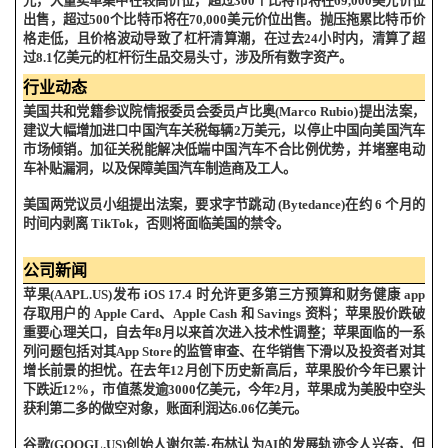
元，大量卖单集中在较高价位，超过
300
个比特币将在
69,000
美元价位
出售，超过
500
个比特币将在
70,000
美元价位出售。抛压拖累比特币价
格走低，且价格波动导致了杠杆清算潮，在过去
24
小时内，清算了超
过
8.1
亿美元的杠杆衍生品交易头寸，涉及所有数字资产。
行业动态
美国共和党籍参议院情报委员会委员卢比奥
(Marco Rubio)
提出法案，
建议大幅增加进口中国汽车关税每辆
2
万美元，以停止中国向美国汽车
市场倾销。加征关税能解决低端中国汽车不合比例优势，并堵塞电动
车补贴漏洞，以及保障美国汽车制造商及工人。
美国两党议员小组提出法案，要求字节跳动
(Bytedance)
在约
6
个月的
时间内剥离
TikTok
，否则将面临美国的禁令。
公司新闻
苹果
(AAPL.US)
发布
iOS 17.4
时允许更多第三方预算和财务健康
app
存取用户的
Apple Card
、
Apple Cash
和
Savings
资料；苹果股价跌破
重要心理关口，自去年
8
月以来首次进入技术性调整；苹果面临的一系
列问题包括对其
App Store
的监管审查、在华销售下滑以及投资者对其
增长前景的担忧。在去年
12
月创下历史新高后，苹果股价今年已累计
下跌近
12%
，市值蒸发逾
3000
亿美元，今年
2
月，苹果成为美股中空头
获利第二多的做空对象，账面利润达
6.06
亿美元。
谷歌
(GOOGL.US)
创始人谢尔盖·布林认为
AI
的发展轨迹令人兴奋，但