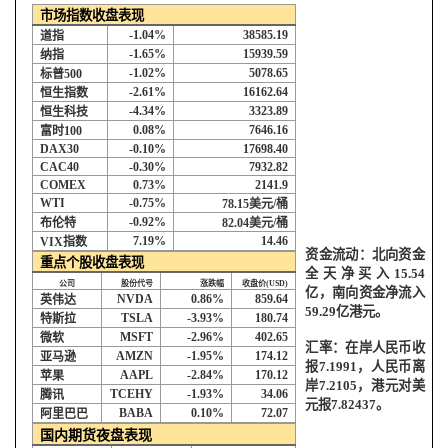
市场指数收盘表现
-1.04%
38585.19
道指
-1.65%
15939.59
纳指
-1.02%
5078.65
标普
500
-2.61%
16162.64
恒生指数
-4.34%
3323.89
恒生科技
0.08%
7646.16
富时
100
DAX30
-0.10%
17698.40
CAC40
-0.30%
7932.82
COMEX
0.73%
2141.9
WTI
-0.75%
78.15
美元
/
桶
-0.92%
布伦特
82.04
美元
/
桶
7.19%
14.46
VIX
指数
资金流动：北向资金
重点个股收盘表现
全天净买入
15.54
公司
股份代号
涨跌幅
收盘价
(USD)
亿，南向资金净流入
NVDA
0.86%
859.64
英伟达
59.29
亿港元。
TSLA
-3.93%
180.74
特斯拉
MSFT
-2.96%
402.65
微软
汇率：在岸人民币收
AMZN
-1.95%
174.12
亚马逊
报
7.1991
，人民币离
AAPL
-2.84%
170.12
苹果
岸
7.2105
，港元对美
TCEHY
-1.93%
34.06
腾讯
元报
7.82437
。
BABA
0.10%
72.07
阿里巴巴
国内期货夜盘表现