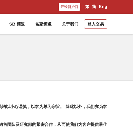
|
繁
简
Eng
开设新户口
SBI频道
名家频道
关于我们
登入交易
均以小心谨慎，以客为尊为宗旨。 除此以外，我们亦为客
销售团队及研究部的紧密合作，从而使我们为客户提供最佳