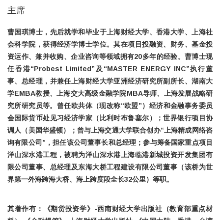
主席
曹国琪博士，先后就学和毕业于上海财经大学、香港大学、上海社
会科学院，获得经济学博士学位。其在项目投融资、财务、基金投
资运作、兼并收购、企业咨询等领域拥有20多年的经验。曹博士现
任香港“Probest Limited”及“MASTER ENERGY INC”执行董
事、总经理，并兼任上海财经大学亚洲经济研究所副所长、湖南大
学EMBA教授、上海交大高级金融学院MBA导师、上海发展战略研
究所研究员等。曾任欧共体（现改称“欧盟”）经济和金融事务委员
会国际货币处见习经济学家（比利时布鲁塞尔）；世界银行项目协
调人（美国华盛顿）；曾与上海交通大学联合创办“上海精成网络咨
询有限公司”，担任该公司董事长和总经理；参与筹备国家重点项目
洋山深水港工程，被聘为洋山深水港上海临港新城投资开发集团有
限公司董事、总经理及东海大桥工程建设有限公司董事（该桥为世
界第一外海跨海大桥、海上跨度段全长32公里）等职。
其著作有：《期货投资学》-西南财经大学出版社（教育部重点材