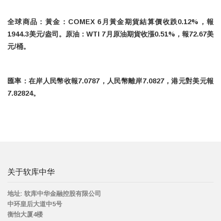
全球商品：黃金：COMEX 6月黃金期貨結算價收跌0.12%，報
1944.3美元/盎司。原油：WTI 7月原油期貨收漲0.51%，報72.67美
元/桶。
匯率：在岸人民幣收報7.0787，人民幣離岸7.0827，港元對美元報
7.82824。
关于软库中华
地址:
软库中华金融控股有限公司
中环皇后大道中5号
衡怡大厦4楼