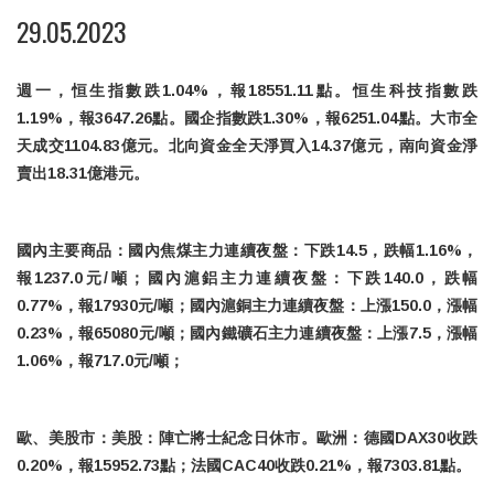
29.05.2023
週一，恒生指數跌1.04%，報18551.11點。恒生科技指數跌
1.19%，報3647.26點。國企指數跌1.30%，報6251.04點。大市全
天成交1104.83億元。北向資金全天淨買入14.37億元，南向資金淨
賣出18.31億港元。
國內主要商品：國內焦煤主力連續夜盤：下跌14.5，跌幅1.16%，
報1237.0元/噸；國內滬鋁主力連續夜盤：下跌140.0，跌幅
0.77%，報17930元/噸；國內滬銅主力連續夜盤：上漲150.0，漲幅
0.23%，報65080元/噸；國內鐵礦石主力連續夜盤：上漲7.5，漲幅
1.06%，報717.0元/噸；
歐、美股市：美股：陣亡將士紀念日休市。歐洲：德國DAX30收跌
0.20%，報15952.73點；法國CAC40收跌0.21%，報7303.81點。